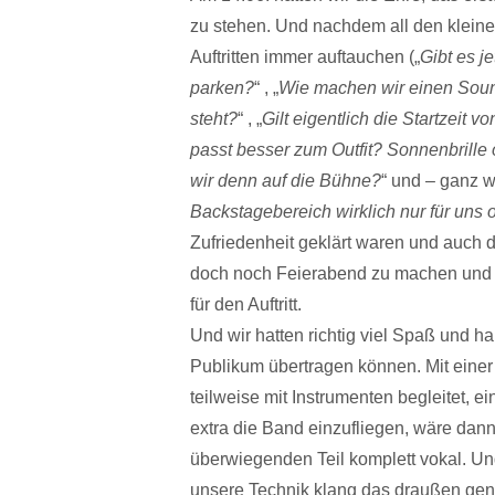
zu stehen. Und nachdem all den kleine
Auftritten immer auftauchen („
Gibt es j
parken?
“ , „
Wie machen wir einen Soun
steht?
“ , „
Gilt eigentlich die Startzeit v
passt besser zum Outfit? Sonnenbrill
wir denn auf die Bühne?
“ und – ganz wi
Backstagebereich wirklich nur für uns
Zufriedenheit geklärt waren und auch 
doch noch Feierabend zu machen und 
für den Auftritt.
Und wir hatten richtig viel Spaß und h
Publikum übertragen können. Mit eine
teilweise mit Instrumenten begleitet, e
extra die Band einzufliegen, wäre dan
überwiegenden Teil komplett vokal. Un
unsere Technik klang das draußen gena