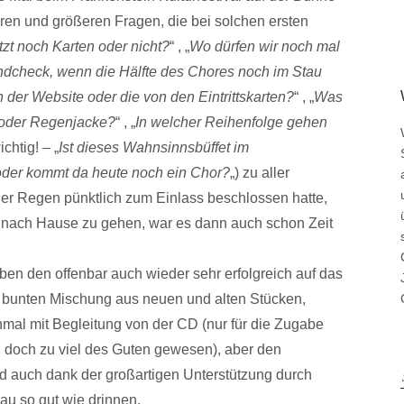
ren und größeren Fragen, die bei solchen ersten
etzt noch Karten oder nicht?
“ , „
Wo dürfen wir noch mal
dcheck, wenn die Hälfte des Chores noch im Stau
on der Website oder die von den Eintrittskarten?
“ , „
Was
e oder Regenjacke?
“ , „
In welcher Reihenfolge gehen
chtig! – „
Ist dieses Wahnsinnsbüffet im
 oder kommt da heute noch ein Chor?
„) zu aller
der Regen pünktlich zum Einlass beschlossen hatte,
nach Hause zu gehen, war es dann auch schon Zeit
aben den offenbar auch wieder sehr erfolgreich auf das
r bunten Mischung aus neuen und alten Stücken,
inmal mit Begleitung von der CD (nur für die Zugabe
n doch zu viel des Guten gewesen), aber den
d auch dank der großartigen Unterstützung durch
u so gut wie drinnen.