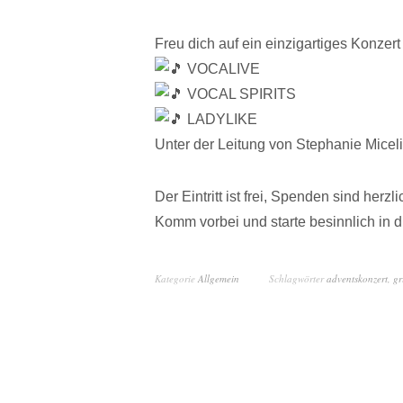
Freu dich auf ein einzigartiges Konzert
VOCALIVE
VOCAL SPIRITS
LADYLIKE
Unter der Leitung von Stephanie Miceli
Der Eintritt ist frei, Spenden sind herz
Komm vorbei und starte besinnlich in di
Kategorie
Allgemein
Schlagwörter
adventskonzert
,
gr