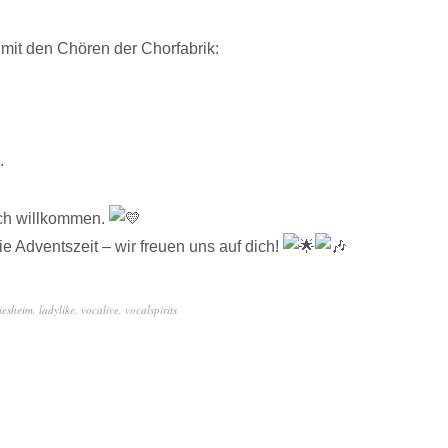
 mit den Chören der Chorfabrik:
.
lich willkommen.
e Adventszeit – wir freuen uns auf dich!
iesheim
,
ladylike
,
vocalive
,
vocalspirits