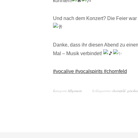
könnten!
Und nach dem Konzert? Die Feier war 
Danke, dass ihr diesen Abend zu eine
Mal – Musik verbindet!
#vocalive
#vocalspirits
#chornfeld
Kategorie
Allgemein
Schlagwörter
chornfeld
,
grieshe