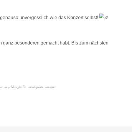
genauso unvergesslich wie das Konzert selbst!
m ganz besonderen gemacht habt. Bis zum nächsten
im
,
hegelsberghalle
,
vocalspirits
,
vovalive