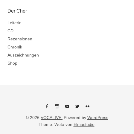
Der Chor
Leiterin
CD
Rezensionen
Chronik
Auszeichnungen
Shop
Facebook
Instagram
Youtube
Twitter
flickr
© 2026
VOCALIVE.
Powered by
WordPress
Theme: Weta von
Elmastudio
.