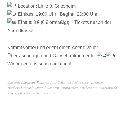
Location: Linie 9, Griesheim
Einlass: 19:00 Uhr | Beginn: 20:00 Uhr
Eintritt: 8 € (6 € ermäßigt) – Tickets nur an der
Abendkasse!
Kommt vorbei und erlebt einen Abend voller
Überraschungen und Gänsehautmomente!
Wir freuen uns schon auf euch!
Kategorie
Allgemein
,
Konzerte
,
Solo-Collection
Schlagwörter
griesheim
,
griesheimdarmstadt
,
linie9
,
livekonzert
,
musikmitherz
,
oktober2025
,
popchorrockt
,
soloauftritt
,
solocollection
,
vocalive