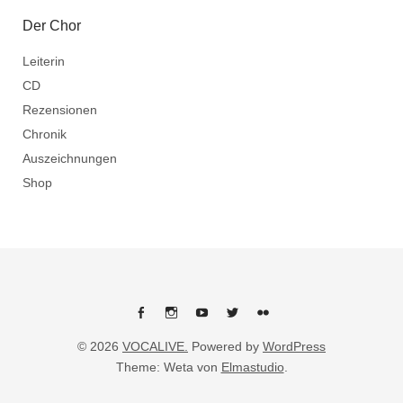
Der Chor
Leiterin
CD
Rezensionen
Chronik
Auszeichnungen
Shop
Facebook
Instagram
Youtube
Twitter
flickr
© 2026
VOCALIVE.
Powered by
WordPress
Theme: Weta von
Elmastudio
.