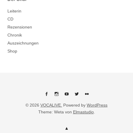
Leiterin
CD
Rezensionen
Chronik
Auszeichnungen
Shop
Facebook
Instagram
Youtube
Twitter
flickr
© 2026
VOCALIVE.
Powered by
WordPress
Theme: Weta von
Elmastudio
.