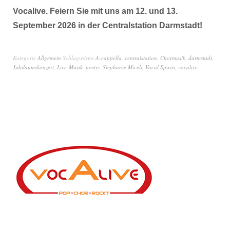
Vocalive. Feiern Sie mit uns am 12. und 13.
September 2026 in der Centralstation Darmstadt!
Kategorie
Allgemein
Schlagwörter
A-cappella
,
centralstation
,
Chormusik
,
darmstadt
,
Jubiläumskonzert
,
Live-Musik
,
postyr
,
Stephanie Miceli
,
Vocal Spirits
,
vocalive