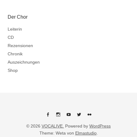
Der Chor
Leiterin
CD
Rezensionen
Chronik
Auszeichnungen
Shop
Facebook
Instagram
Youtube
Twitter
flickr
© 2026
VOCALIVE.
Powered by
WordPress
Theme: Weta von
Elmastudio
.