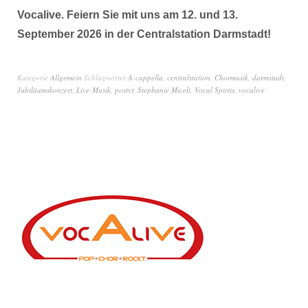
Vocalive. Feiern Sie mit uns am 12. und 13.
September 2026 in der Centralstation Darmstadt!
Kategorie
Allgemein
Schlagwörter
A-cappella
,
centralstation
,
Chormusik
,
darmstadt
,
Jubiläumskonzert
,
Live-Musik
,
postyr
,
Stephanie Miceli
,
Vocal Spirits
,
vocalive