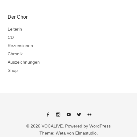
Der Chor
Leiterin
CD
Rezensionen
Chronik
Auszeichnungen
Shop
Facebook
Instagram
Youtube
Twitter
flickr
© 2026
VOCALIVE.
Powered by
WordPress
Theme: Weta von
Elmastudio
.