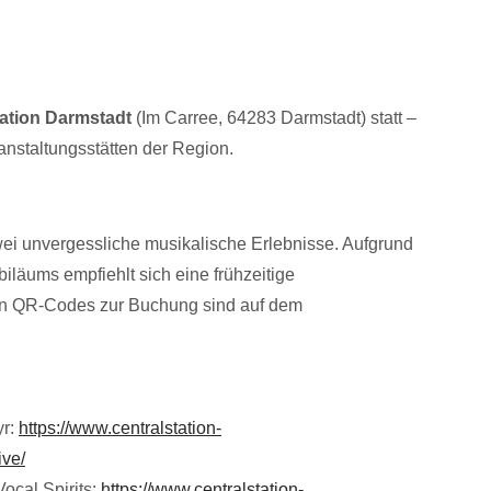
tation Darmstadt
(Im Carree, 64283 Darmstadt) statt –
anstaltungsstätten der Region.
ei unvergessliche musikalische Erlebnisse. Aufgrund
läums empfiehlt sich eine frühzeitige
en QR-Codes zur Buchung sind auf dem
yr:
https://www.centralstation-
ive/
ocal Spirits:
https://www.centralstation-