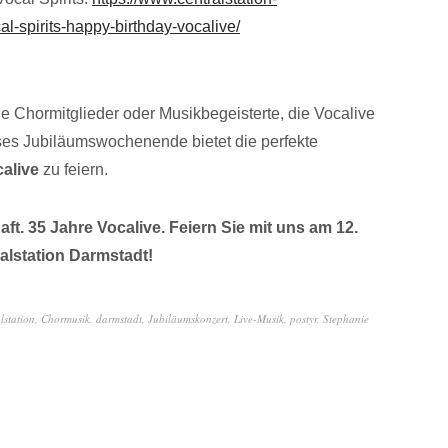
l-spirits-happy-birthday-vocalive/
e Chormitglieder oder Musikbegeisterte, die Vocalive
ses Jubiläumswochenende bietet die perfekte
alive
zu feiern.
t. 35 Jahre Vocalive. Feiern Sie mit uns am 12.
alstation Darmstadt!
lstation
,
Chormusik
,
darmstadt
,
Jubiläumskonzert
,
Live-Musik
,
postyr
,
Stephanie