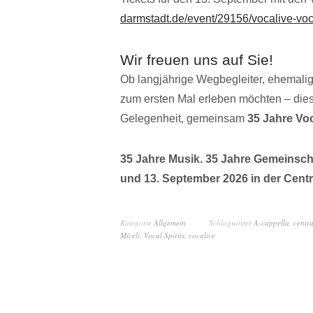
darmstadt.de/event/29156/vocalive-voca
Wir freuen uns auf Sie!
Ob langjährige Wegbegleiter, ehemalig
zum ersten Mal erleben möchten – die
Gelegenheit, gemeinsam
35 Jahre Voc
35 Jahre Musik. 35 Jahre Gemeinschaf
und 13. September 2026 in der Centr
Kategorie
Allgemein
Schlagwörter
A-cappella
,
centra
Miceli
,
Vocal Spirits
,
vocalive